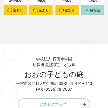
満3歳児
3歳児
4歳児
5歳児
◯ 空あり
◯ 空あり
◯ 空あり
△ 要相談
学校法人 西養寺学園
幼保連携型認定こども園
おおの子どもの庭
一宮市浅井町大野字郷西32-2 〒491-0143
FAX (0586)78-7067
アクセスマップ